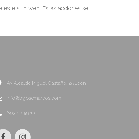
 este sitio web. Estas acciones se
Av Alcalde Miguel Castaño, 25 León
info@byjosemarcos.com
693 00 59 10